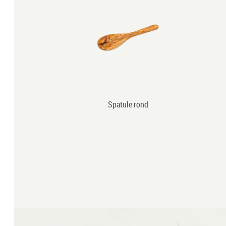
 R19
Spatule rond